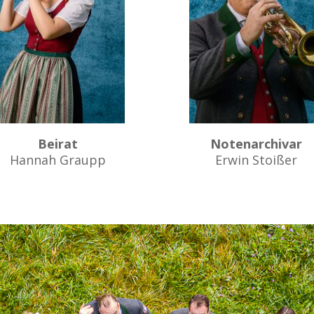
Beirat
Notenarchivar
Hannah Graupp
Erwin Stoißer