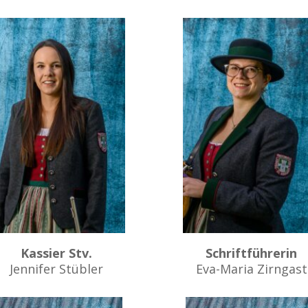
Kassier Stv.
Schriftführerin
Jennifer Stübler
Eva-Maria Zirngast