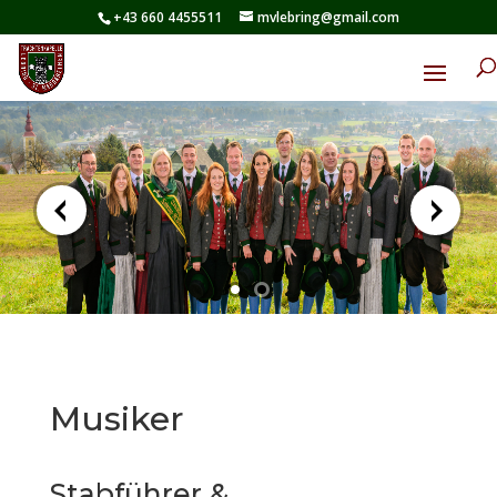
+43 660 4455511
mvlebring@gmail.com
Musiker
Stabführer &